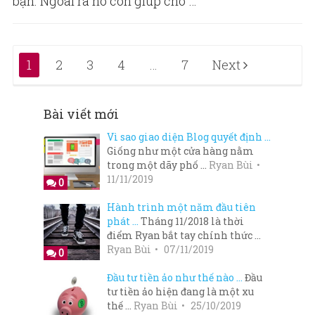
bạn. Ngoài ra nó còn giúp cho …
Posts
1
2
3
4
…
7
Next
navigation
Bài viết mới
Vì sao giao diện Blog quyết định …
Giống như một cửa hàng nằm
trong một dãy phố …
Ryan Bùi
11/11/2019
0
Hành trình một năm đầu tiên
phát …
Tháng 11/2018 là thời
điểm Ryan bắt tay chính thức …
Ryan Bùi
07/11/2019
0
Đầu tư tiền ảo như thế nào …
Đầu
tư tiền ảo hiện đang là một xu
thế …
Ryan Bùi
25/10/2019