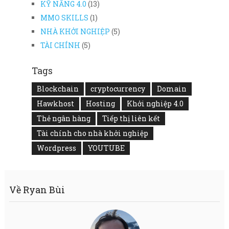
KỸ NĂNG 4.0
(13)
MMO SKILLS
(1)
NHÀ KHỞI NGHIỆP
(5)
TÀI CHÍNH
(5)
Tags
Blockchain
cryptocurrency
Domain
Hawkhost
Hosting
Khởi nghiệp 4.0
Thẻ ngân hàng
Tiếp thị liên kết
Tài chính cho nhà khởi nghiệp
Wordpress
YOUTUBE
Về Ryan Bùi