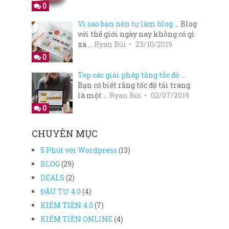
0
Vì sao bạn nên tự làm blog …
Blog
với thế giới ngày nay không có gì
xa …
Ryan Bùi
23/10/2019
0
Top các giải pháp tăng tốc độ …
Bạn có biết rằng tốc độ tải trang
là một …
Ryan Bùi
02/07/2019
0
CHUYÊN MỤC
5 Phút với Wordpress
(13)
BLOG
(29)
DEALS
(2)
ĐẦU TƯ 4.0
(4)
KIẾM TIỀN 4.0
(7)
KIẾM TIỀN ONLINE
(4)