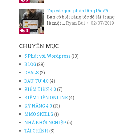
Top các giải pháp tăng tốc độ …
Bạn có biết rằng tốc độ tải trang
là một …
Ryan Bùi
02/07/2019
0
CHUYÊN MỤC
5 Phút với Wordpress
(13)
BLOG
(29)
DEALS
(2)
ĐẦU TƯ 4.0
(4)
KIẾM TIỀN 4.0
(7)
KIẾM TIỀN ONLINE
(4)
KỸ NĂNG 4.0
(13)
MMO SKILLS
(1)
NHÀ KHỞI NGHIỆP
(5)
TÀI CHÍNH
(5)