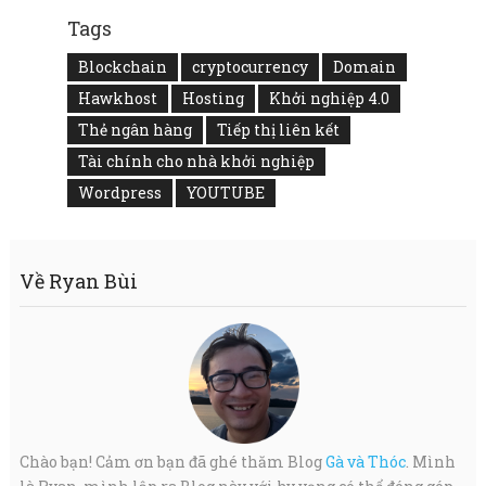
Tags
Blockchain
cryptocurrency
Domain
Hawkhost
Hosting
Khởi nghiệp 4.0
Thẻ ngân hàng
Tiếp thị liên kết
Tài chính cho nhà khởi nghiệp
Wordpress
YOUTUBE
Về Ryan Bùi
Chào bạn! Cảm ơn bạn đã ghé thăm Blog
Gà và Thóc
. Mình