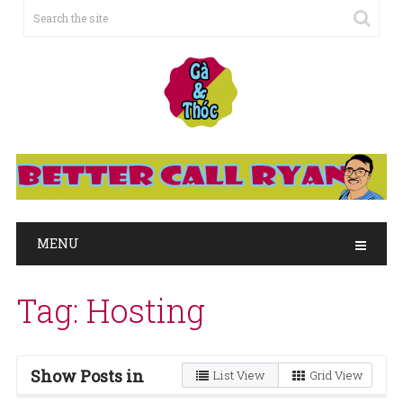
MENU
Tag:
Hosting
Show Posts in
List View
Grid View