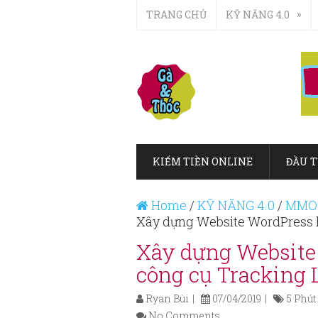
TRANG CHỦ
KỸ NĂNG 4.0
KIẾM TIỀN ONLINE
ĐẦU T
Home
/
KỸ NĂNG 4.0
/
MMO 
Xây dựng Website WordPress h
Xây dựng Website
công cụ Tracking 
Ryan Bùi
07/04/2019
5 Phút
No Comments