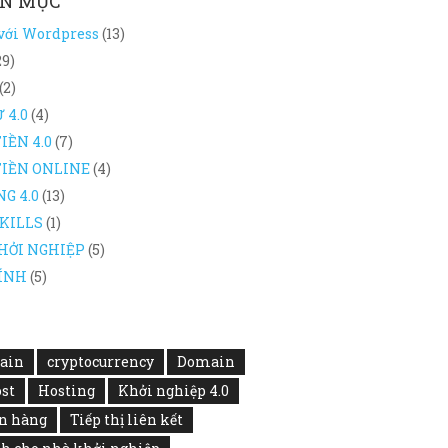
N MỤC
 với Wordpress
(13)
29)
(2)
 4.0
(4)
IỀN 4.0
(7)
TIỀN ONLINE
(4)
G 4.0
(13)
KILLS
(1)
HỞI NGHIỆP
(5)
HÍNH
(5)
ain
cryptocurrency
Domain
st
Hosting
Khởi nghiệp 4.0
n hàng
Tiếp thị liên kết