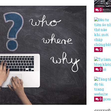
0
0
0
0