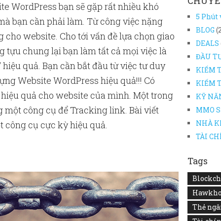
CHUYÊ
ite WordPress bạn sẽ gặp rất nhiều khó
5 Phút
 mà bạn cần phải làm. Từ công việc nặng
BLOG
(
 cho website. Cho tới vấn đề lựa chọn giao
DEALS
 tựu chung lại bạn làm tất cả mọi việc là
ĐẦU TƯ
 hiệu quả. Bạn cần bắt đầu từ việc tư duy
KIẾM T
ựng Website WordPress hiệu quả!!! Có
KIẾM 
h hiệu quả cho website của mình. Một trong
KỸ NĂN
một công cụ để Tracking link. Bài viết
MMO S
NHÀ K
t công cụ cực kỳ hiệu quả.
TÀI C
Tags
Blockch
Hawkho
Thẻ ngâ