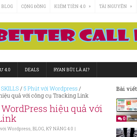
BLOG
CỘNG ĐỒNG
KIẾM TIỀN 4.0
TÀI NGUYÊN
Ư 4.0
DEALS
RYAN BÙI LÀ AI?
SKILLS
/
5 Phút với Wordpress
/
Bài viế
iệu quả với công cụ Tracking Link
 WordPress hiệu quả với
Link
0
 với Wordpress
,
BLOG
,
KỸ NĂNG 4.0