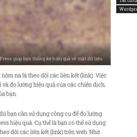
Tài chí
Wordpr
ress giúp bạn thống kê hiệu quả về mặt dữ liệu
 nôm na là theo dõi các liên kết (link). Việc
 và đo lường hiệu quả của các chiến dịch,
ủa bạn.
 thì bạn cần sử dụng công cụ để đo lường
ss hiệu quả. Cụ thể là bạn có thể sử dụng
eo dõi các liên kết (link) trên web. Nhờ