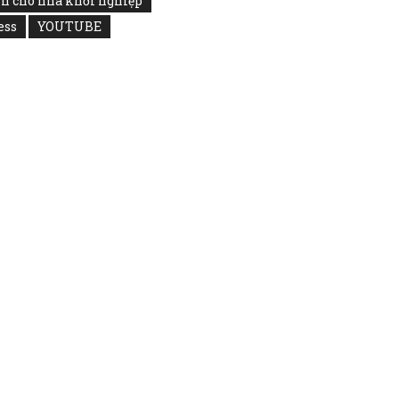
nh cho nhà khởi nghiệp
ess
YOUTUBE